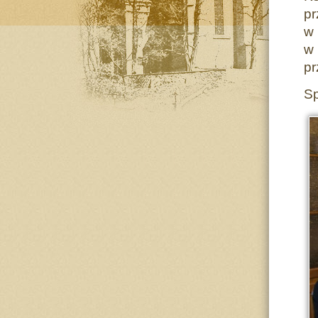
pr
w 
w
pr
Sp