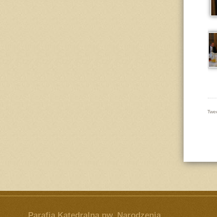
Twe
Parafia Katedralna pw. Narodzenia