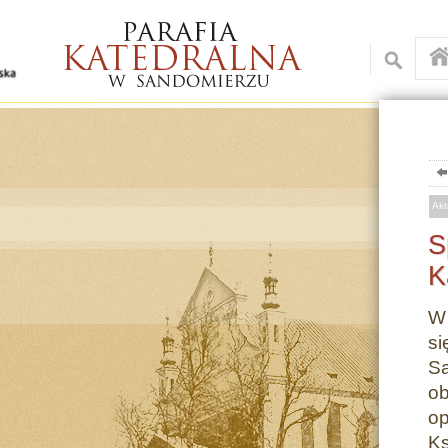
Akt
S
K
W 
si
Sa
ob
op
K