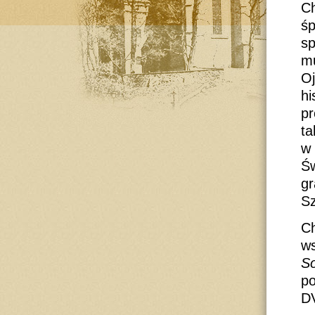
Ch
ś
s
mu
O
hi
pr
ta
w
Św
g
Sz
C
w
S
po
D