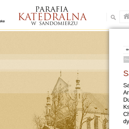
Gru
S
Sa
A
D
Ks
C
dy