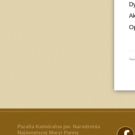
D
Ak
Op
Twe
Parafia Katedralna pw. Narodzenia
Najświętszej Maryi Panny