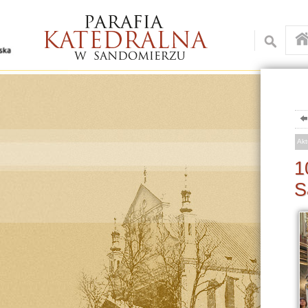
Akt
1
S