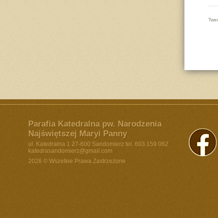
Twe
Parafia Katedralna pw. Narodzenia
Najświętszej Maryi Panny
ul. Katedralna 1 27-600 Sandomierz tel. 603 159 062
katedrasandomierz@gmail.com
2026 © Wszelkie Prawa Zastrzeżone