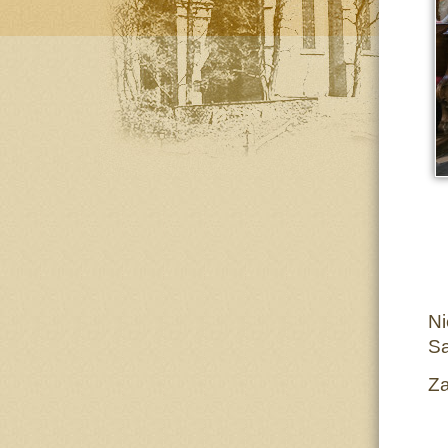
N
S
Z