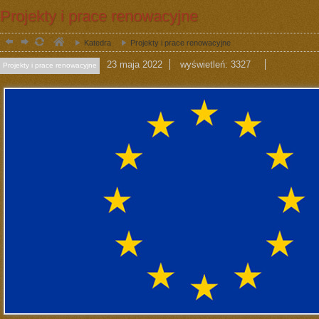
Projekty i prace renowacyjne
Katedra
Projekty i prace renowacyjne
23
maja
2022
wyświetleń: 3327
Projekty i prace renowacyjne